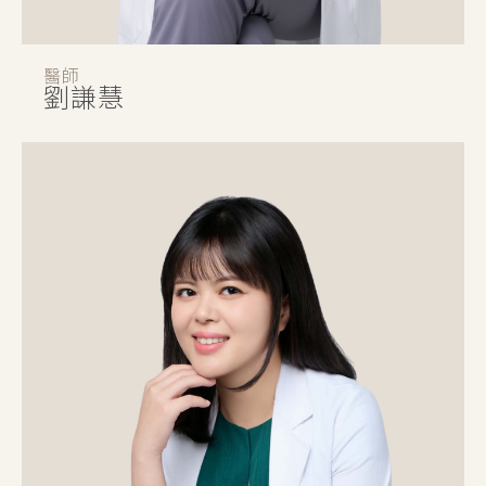
醫師
劉謙慧