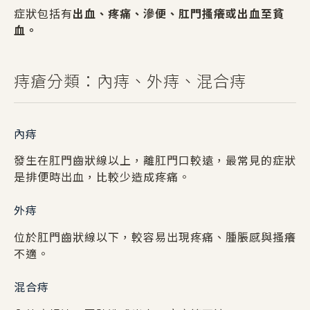
症狀包括有
出血、疼痛、滲便、肛門搔癢或出血至貧
血。
痔瘡分類：內痔、外痔、混合痔
內痔
發生在肛門齒狀線以上，離肛門口較遠，最常見的症狀
是排便時出血，比較少造成疼痛。
外痔
位於肛門齒狀線以下，較容易出現疼痛、腫脹感與搔癢
不適。
混合痔