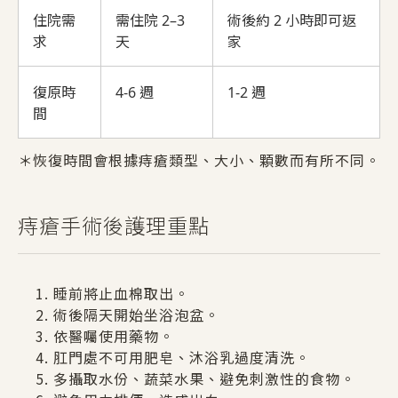
住院需
需住院 2–3
術後約 2 小時即可返
求
天
家
復原時
4-6 週
1-2 週
間
＊恢復時間會根據痔瘡類型、大小、顆數而有所不同。
痔瘡手術後護理重點
睡前將止血棉取出。
術後隔天開始坐浴泡盆。
依醫囑使用藥物。
肛門處不可用肥皂、沐浴乳過度清洗。
多攝取水份、蔬菜水果、避免刺激性的食物。