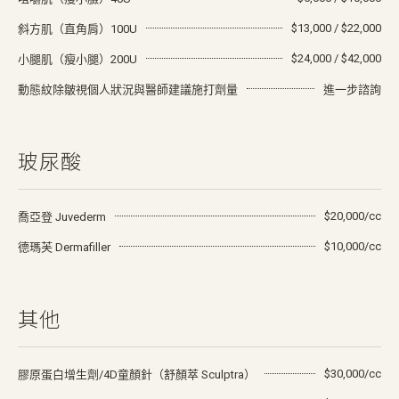
$13,000 / $22,000
斜方肌（直角肩）100U
$24,000 / $42,000
小腿肌（瘦小腿）200U
動態紋除皺視個人狀況與醫師建議施打劑量
進一步諮詢
玻尿酸
$20,000/cc
喬亞登 Juvederm
$10,000/cc
德瑪芙 Dermafiller
其他
$30,000/cc
膠原蛋白增生劑/4D童顏針（舒顏萃 Sculptra）