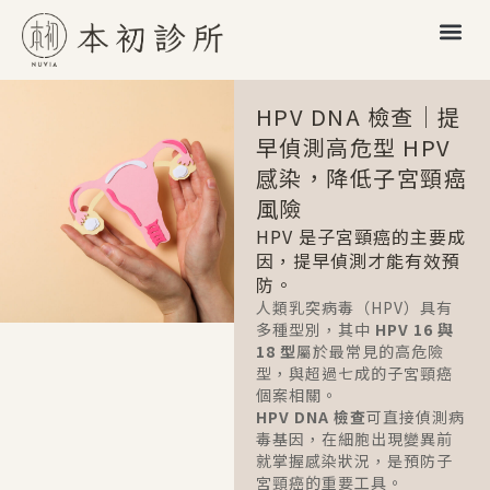
HPV DNA 檢查｜提
早偵測高危型 HPV
感染，降低子宮頸癌
風險
HPV 是子宮頸癌的主要成
因，提早偵測才能有效預
防。
人類乳突病毒（HPV）具有
多種型別，其中
HPV 16 與
18 型
屬於最常見的高危險
型，與超過七成的子宮頸癌
個案相關。
HPV DNA 檢查
可直接偵測病
毒基因，在細胞出現變異前
就掌握感染狀況，是預防子
宮頸癌的重要工具。