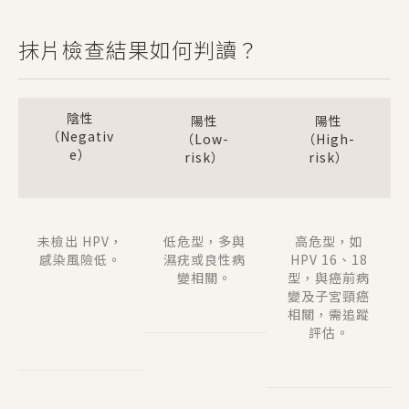
抹片檢查結果如何判讀？
陰性
陽性
陽性
（Negativ
（Low-
（High-
e）
risk）
risk）
未檢出 HPV，
低危型，多與
高危型，如
感染風險低。
濕疣或良性病
HPV 16、18
變相關。
型，與癌前病
變及子宮頸癌
相關，需追蹤
評估。