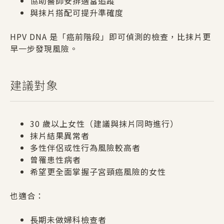
協助醫師安排適當追蹤
與抹片搭配可提升準確度
HPV DNA 是「癌前階段」即可偵測的檢查，比抹片更
早一步發現風險。
建議對象
30 歲以上女性（建議與抹片同時進行）
抹片結果異常者
多性伴侶或性行為風險較高者
曾罹患性病者
希望更全面掌握子宮頸癌風險的女性
也適合：
長期未做婦科檢查者